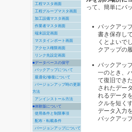
工程マスタ画面
って、簡単にバ
工程グループマスタ画面
加工設備マスタ画面
バックアッ
作業者マスタ画面
書き保存し
端末設定画面
くとよいで
マスタインポート画面
アクセス権限画面
クアップの
リンク先設定画面
■データベースの保守
バックアッ
バックアップについて
一のとき、
最適化/修復について
て復旧でき
バージョンアップ時の更新
されたデー
方法
れるデータ
アンインストール方法
クルを短く
■体験版について
データ入力
使用条件と制限事項
バックアッ
配布・転載条件
バージョンアップについて