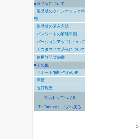
■製品版について
製品版のラインナップと特
徴
製品版の購入方法
パスワードの解除手順
バージョンアップについて
カスタマイズ受託について
使用許諾契約書
■その他
サポート/問い合わせ先
商標
改訂履歴
製品トップへ戻る
T'sFactoryトップへ戻る
C