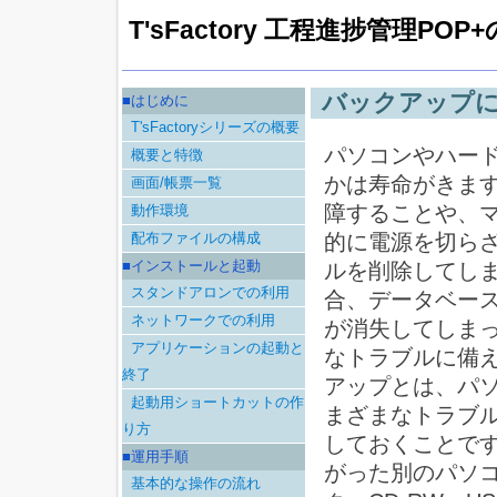
T'sFactory 工程進捗管理PO
バックアップ
■はじめに
T'sFactoryシリーズの概要
パソコンやハー
概要と特徴
かは寿命がきま
画面/帳票一覧
障することや、
動作環境
的に電源を切ら
配布ファイルの構成
■インストールと起動
ルを削除してし
スタンドアロンでの利用
合、データベー
ネットワークでの利用
が消失してしま
アプリケーションの起動と
なトラブルに備
終了
アップとは、パソ
起動用ショートカットの作
まざまなトラブ
り方
しておくことです
■運用手順
がった別のパソ
基本的な操作の流れ