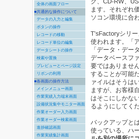
ク、CD-RW、
全体の画面フロー
ます。それぞれ
■共通的な操作について
ソコン環境に合
データの入力と編集
ボタンの操作
T'sFactor
レコードの移動
使われます。「
レコード単位の編集
「データ・デー
データシートの操作
データベースフ
検索や置換
要ではありませ
プレビューとページ設定
することが可能
リボンの利用
ァイルはそうは
■各画面の操作方法
メインメニュー画面
ますが、お客様
作業実績入力端末画面
はそこにしかな
設備状況集中モニター画面
るようにしてく
作業オーダー入力画面
作業オーダー検索画面
バックアップと
進捗確認画面
使っている、ハ
作業実績集計画面
ルを別の場所に